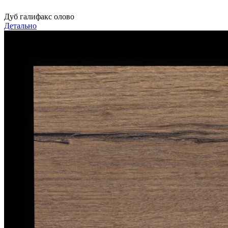
Дуб галифакс олово
Детально