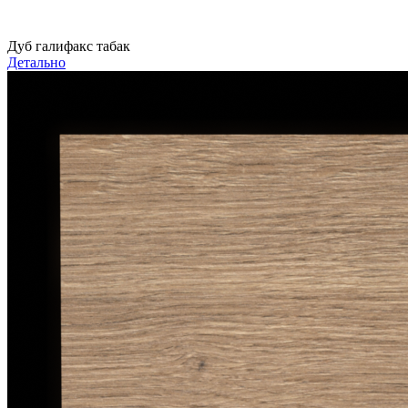
Дуб галифакс табак
Детально