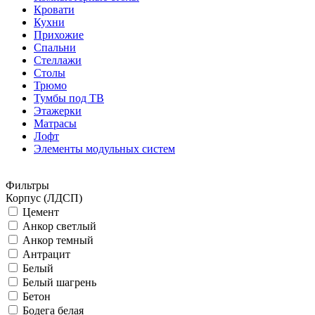
Кровати
Кухни
Прихожие
Спальни
Стеллажи
Столы
Трюмо
Тумбы под ТВ
Этажерки
Матрасы
Лофт
Элементы модульных систем
Фильтры
Корпус (ЛДСП)
Цемент
Анкор светлый
Анкор темный
Антрацит
Белый
Белый шагрень
Бетон
Бодега белая