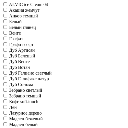
ALVIC iсе Cream 04
Акация жемчуг
Анкор темный
Белый
Белый глянец
Венге
Графит
Графит софт
Дуб Артисан
Дуб Беленый
Дуб Венге
Дуб Вотан
Дуб Галиано светлый
Дуб Галифакс натур
Дуб Сонома
Зебрано светлый
Зебрано темный
Кофе soft-touch
Лён
Лазурное дерево
Мадлен бежевый
Мадлен белый