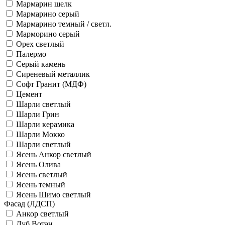
Мармарин шелк
Мармарино серый
Мармарино темный / светл.
Марморино серый
Орех светлый
Палермо
Серый камень
Сиреневый металлик
Софт Гранит (МДФ)
Цемент
Шарли светлый
Шарли Грин
Шарли керамика
Шарли Мокко
Шарли светлый
Ясень Анкор светлый
Ясень Олива
Ясень светлый
Ясень темный
Ясень Шимо светлый
Фасад (ЛДСП)
Анкор светлый
Дуб Вотан