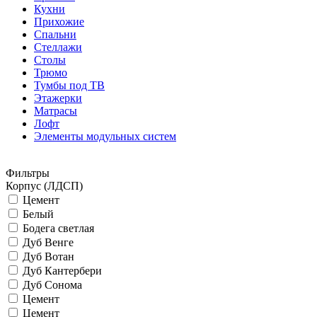
Кухни
Прихожие
Спальни
Стеллажи
Столы
Трюмо
Тумбы под ТВ
Этажерки
Матрасы
Лофт
Элементы модульных систем
Фильтры
Корпус (ЛДСП)
Цемент
Белый
Бодега светлая
Дуб Венге
Дуб Вотан
Дуб Кантербери
Дуб Сонома
Цемент
Цемент