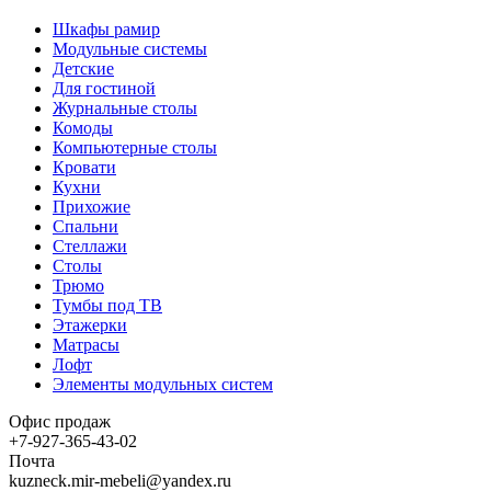
Шкафы рамир
Модульные системы
Детские
Для гостиной
Журнальные столы
Комоды
Компьютерные столы
Кровати
Кухни
Прихожие
Спальни
Стеллажи
Столы
Трюмо
Тумбы под ТВ
Этажерки
Матрасы
Лофт
Элементы модульных систем
Офис продаж
+7-927-365-43-02
Почта
kuzneck.mir-mebeli@yandex.ru