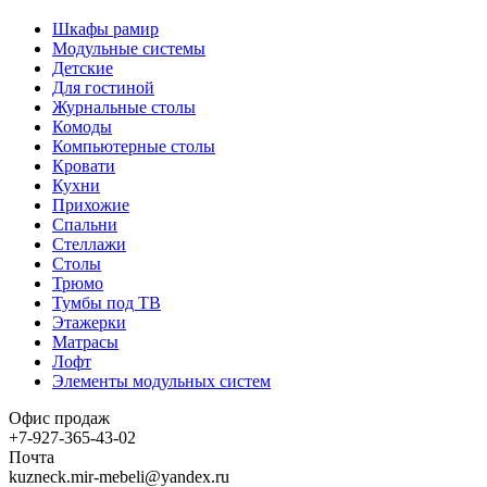
Шкафы рамир
Модульные системы
Детские
Для гостиной
Журнальные столы
Комоды
Компьютерные столы
Кровати
Кухни
Прихожие
Спальни
Стеллажи
Столы
Трюмо
Тумбы под ТВ
Этажерки
Матрасы
Лофт
Элементы модульных систем
Офис продаж
+7-927-365-43-02
Почта
kuzneck.mir-mebeli@yandex.ru