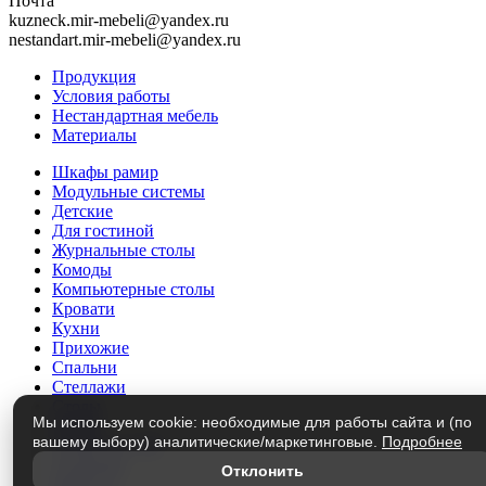
Почта
kuzneck.mir-mebeli@yandex.ru
nestandart.mir-mebeli@yandex.ru
Продукция
Условия работы
Нестандартная мебель
Материалы
Шкафы рамир
Модульные системы
Детские
Для гостиной
Журнальные столы
Комоды
Компьютерные столы
Кровати
Кухни
Прихожие
Спальни
Стеллажи
Столы
Мы используем cookie: необходимые для работы сайта и (по
Трюмо
вашему выбору) аналитические/маркетинговые.
Подробнее
Тумбы под ТВ
Этажерки
Отклонить
Матрасы