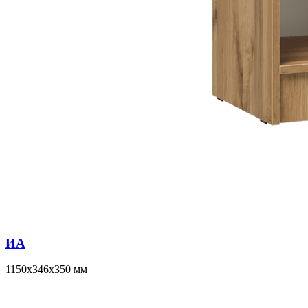
ИА
1150x346x350 мм