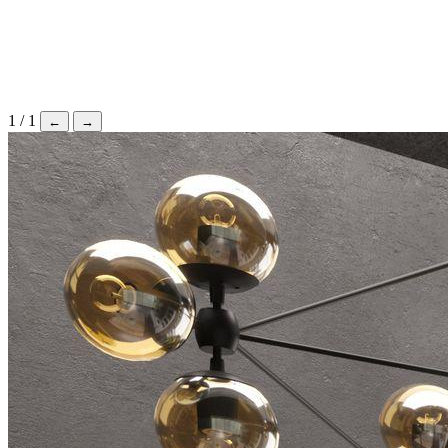
1
/
1
←
→