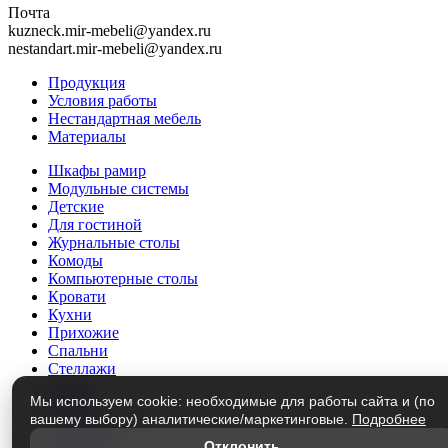
Почта
kuzneck.mir-mebeli@yandex.ru
nestandart.mir-mebeli@yandex.ru
Продукция
Условия работы
Нестандартная мебель
Материалы
Шкафы рамир
Модульные системы
Детские
Для гостиной
Журнальные столы
Комоды
Компьютерные столы
Кровати
Кухни
Прихожие
Спальни
Стеллажи
Столы
Мы используем cookie: необходимые для работы сайта и (по
Трюмо
вашему выбору) аналитические/маркетинговые.
Подробнее
Тумбы под ТВ
Этажерки
Отклонить