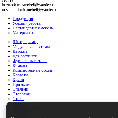
Почта
kuzneck.mir-mebeli@yandex.ru
nestandart.mir-mebeli@yandex.ru
Продукция
Условия работы
Нестандартная мебель
Материалы
Шкафы рамир
Модульные системы
Детские
Для гостиной
Журнальные столы
Комоды
Компьютерные столы
Кровати
Кухни
Прихожие
Спальни
Стеллажи
Столы
Трюмо
Тумбы под ТВ
Этажерки
Матрасы