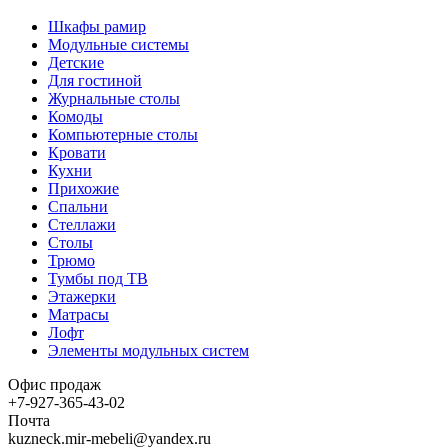
Шкафы рамир
Модульные системы
Детские
Для гостиной
Журнальные столы
Комоды
Компьютерные столы
Кровати
Кухни
Прихожие
Спальни
Стеллажи
Столы
Трюмо
Тумбы под ТВ
Этажерки
Матрасы
Лофт
Элементы модульных систем
Офис продаж
+7-927-365-43-02
Почта
kuzneck.mir-mebeli@yandex.ru