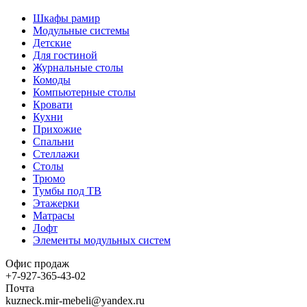
Шкафы рамир
Модульные системы
Детские
Для гостиной
Журнальные столы
Комоды
Компьютерные столы
Кровати
Кухни
Прихожие
Спальни
Стеллажи
Столы
Трюмо
Тумбы под ТВ
Этажерки
Матрасы
Лофт
Элементы модульных систем
Офис продаж
+7-927-365-43-02
Почта
kuzneck.mir-mebeli@yandex.ru