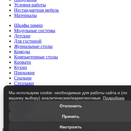
Условия работы
Нестандартная мебель
Материалы
Шкафы рамир
Модульные системы
Детские
Для гостиной
Журнальные столы
Комоды
Компьютерные столы
Кровати
Кухни
Прихожие
Спальни
Стеллажи
Столы
Мы используем cookie: необходимые для работы сайта и (по
Трюмо
вашему выбору) аналитические/маркетинговые.
Подробнее
Тумбы под ТВ
Этажерки
Отклонить
Матрасы
Лофт
Принять
Элементы модульных систем
Настроить
Все права защищены © 1999-2026
«Мир Мебели» г.Кузнецк