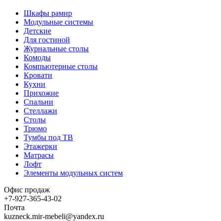
Шкафы рамир
Модульные системы
Детские
Для гостиной
Журнальные столы
Комоды
Компьютерные столы
Кровати
Кухни
Прихожие
Спальни
Стеллажи
Столы
Трюмо
Тумбы под ТВ
Этажерки
Матрасы
Лофт
Элементы модульных систем
Офис продаж
+7-927-365-43-02
Почта
kuzneck.mir-mebeli@yandex.ru