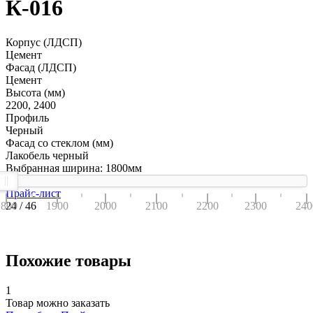
К-016
Корпус (ЛДСП)
Цемент
Фасад (ЛДСП)
Цемент
Высота (мм)
2200, 2400
Профиль
Черный
Фасад со стеклом (мм)
Лакобель черный
Выбранная ширина:
1800
мм
Прайс-лист
1800
24 / 46
1900
2000
2100
2200
2300
240
Похожие товары
1
Товар можно заказать