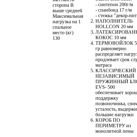
- синтепон 200г/м
сторона B
- спанбонд 17 г/м
выше средней
- стежка "декор-нит
Максимальная
НАПОЛНИТЕЛЬ
нагрузка на 1
HOLLCON 20 мм
спальное
ЛАТЕКСИРОВАН
место (кг)
КОКОС 10 мм
130
ТЕРМОВОЙЛОК 5
гр равномерно
распределяет нагруз
продлевает срок с
матраса
КЛАССИЧЕСКИЙ
НЕЗАВИСИМЫЙ
ПРУЖИННЫЙ БЛ
EVS- 500
обеспечивает хоро
поддержку
позвоночника, сни
усталость, выдержи
большие нагрузки
КОРОБ ПО
ПЕРИМЕТРУ из
монолитной пены