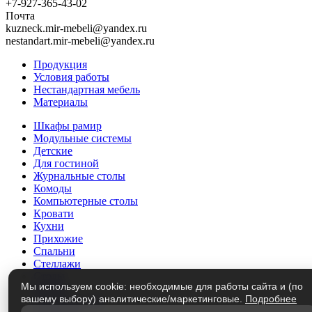
+7-927-365-43-02
Почта
kuzneck.mir-mebeli@yandex.ru
nestandart.mir-mebeli@yandex.ru
Продукция
Условия работы
Нестандартная мебель
Материалы
Шкафы рамир
Модульные системы
Детские
Для гостиной
Журнальные столы
Комоды
Компьютерные столы
Кровати
Кухни
Прихожие
Спальни
Стеллажи
Столы
Мы используем cookie: необходимые для работы сайта и (по
Трюмо
вашему выбору) аналитические/маркетинговые.
Подробнее
Тумбы под ТВ