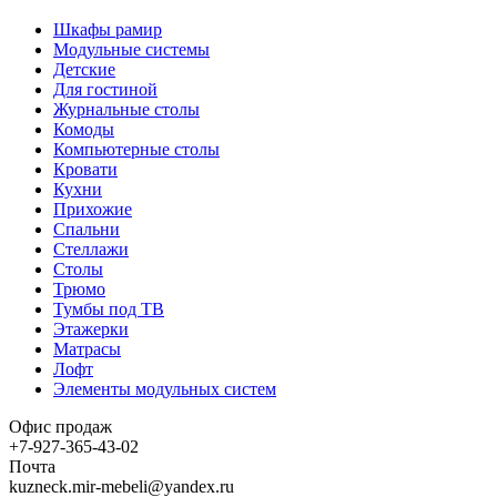
Шкафы рамир
Модульные системы
Детские
Для гостиной
Журнальные столы
Комоды
Компьютерные столы
Кровати
Кухни
Прихожие
Спальни
Стеллажи
Столы
Трюмо
Тумбы под ТВ
Этажерки
Матрасы
Лофт
Элементы модульных систем
Офис продаж
+7-927-365-43-02
Почта
kuzneck.mir-mebeli@yandex.ru