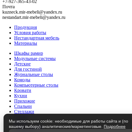
+7-927-365-43-02
Почта
kuzneck.mir-mebeli@yandex.ru
nestandart.mir-mebeli@yandex.ru
Продукция
Условия работы
Нестандартная мебель
Материалы
Шкафы рамир
Модульные системы
Детские
Для гостиной
Журнальные столы
Комоды
Компьютерные столы
Кровати
Кухни
Прихожие
Спальни
Стеллажи
Столы
Мы используем cookie: необходимые для работы сайта и (по
Трюмо
вашему выбору) аналитические/маркетинговые.
Подробнее
Тумбы под ТВ