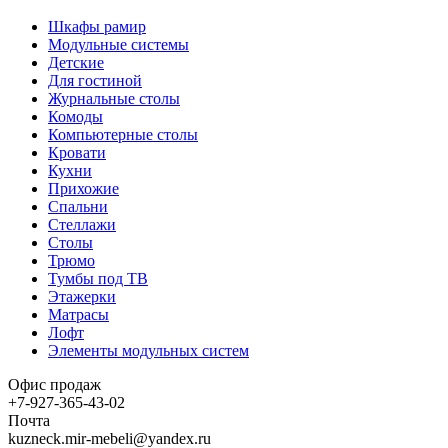
Шкафы рамир
Модульные системы
Детские
Для гостиной
Журнальные столы
Комоды
Компьютерные столы
Кровати
Кухни
Прихожие
Спальни
Стеллажи
Столы
Трюмо
Тумбы под ТВ
Этажерки
Матрасы
Лофт
Элементы модульных систем
Офис продаж
+7-927-365-43-02
Почта
kuzneck.mir-mebeli@yandex.ru