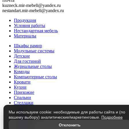
Почта
kuzneck.mir-mebeli@yandex.ru
nestandart.mir-mebeli@yandex.ru
Продукция
Условия работы
Нестандартная мебель
Материалы
Шкафы рамир
Модульные системы
Детские
Для гостиной
Журнальные столы
Комоды
Компьютерные столы
Кровати
Кухни
Прихожие
Спальни
Стеллажи
Столы
Мы используем cookie: необходимые для работы сайта и (по
Трюмо
вашему выбору) аналитические/маркетинговые.
Подробнее
Тумбы под ТВ
Этажерки
Отклонить
Матрасы