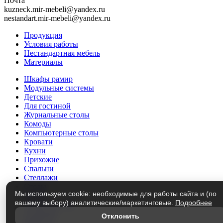
Почта
kuzneck.mir-mebeli@yandex.ru
nestandart.mir-mebeli@yandex.ru
Продукция
Условия работы
Нестандартная мебель
Материалы
Шкафы рамир
Модульные системы
Детские
Для гостиной
Журнальные столы
Комоды
Компьютерные столы
Кровати
Кухни
Прихожие
Спальни
Стеллажи
Столы
Мы используем cookie: необходимые для работы сайта и (по
Трюмо
вашему выбору) аналитические/маркетинговые.
Подробнее
Тумбы под ТВ
Этажерки
Отклонить
Матрасы