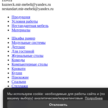
Почта
kuzneck.mir-mebeli@yandex.ru
nestandart.mir-mebeli@yandex.ru
Продукция
Условия работы
Нестандартная мебель
Материалы
Шкафы рамир
Модульные системы
Детские
Для гостиной
Журнальные столы
Комоды
Компьютерные столы
Кровати
Кухни
Прихожие
Спальни
Стеллажи
Столы
Мы используем cookie: необходимые для работы сайта и (по
Трюмо
вашему выбору) аналитические/маркетинговые.
Подробнее
Тумбы под ТВ
Этажерки
Отклонить
Матрасы