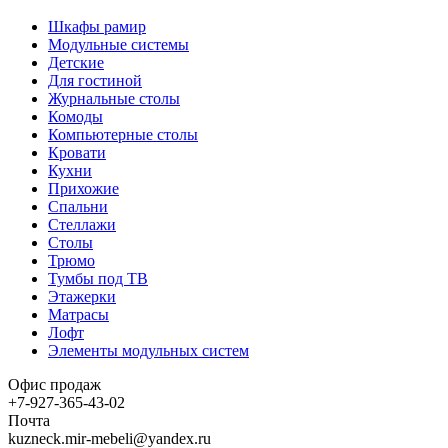
Шкафы рамир
Модульные системы
Детские
Для гостиной
Журнальные столы
Комоды
Компьютерные столы
Кровати
Кухни
Прихожие
Спальни
Стеллажи
Столы
Трюмо
Тумбы под ТВ
Этажерки
Матрасы
Лофт
Элементы модульных систем
Офис продаж
+7-927-365-43-02
Почта
kuzneck.mir-mebeli@yandex.ru