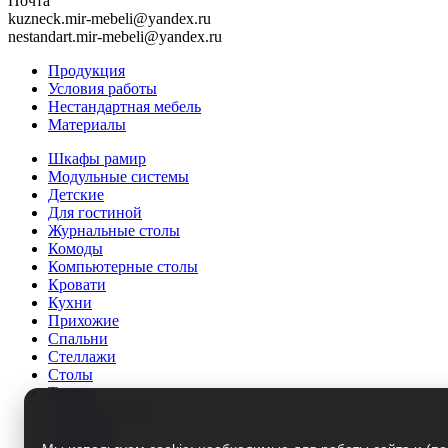
Почта
kuzneck.mir-mebeli@yandex.ru
nestandart.mir-mebeli@yandex.ru
Продукция
Условия работы
Нестандартная мебель
Материалы
Шкафы рамир
Модульные системы
Детские
Для гостиной
Журнальные столы
Комоды
Компьютерные столы
Кровати
Кухни
Прихожие
Спальни
Стеллажи
Столы
Трюмо
Тумбы под ТВ
Этажерки
Матрасы