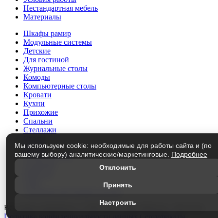
Нестандартная мебель
Материалы
Шкафы рамир
Модульные системы
Детские
Для гостиной
Журнальные столы
Комоды
Компьютерные столы
Кровати
Кухни
Прихожие
Спальни
Стеллажи
Столы
Мы используем cookie: необходимые для работы сайта и (по
Трюмо
вашему выбору) аналитические/маркетинговые.
Подробнее
Тумбы под ТВ
Этажерки
Отклонить
Матрасы
Лофт
Принять
Элементы модульных систем
Настроить
Все права защищены © 1999-2026
«Мир Мебели» г.Кузнецк
Политика конфиденциальности данных
Сертификаты