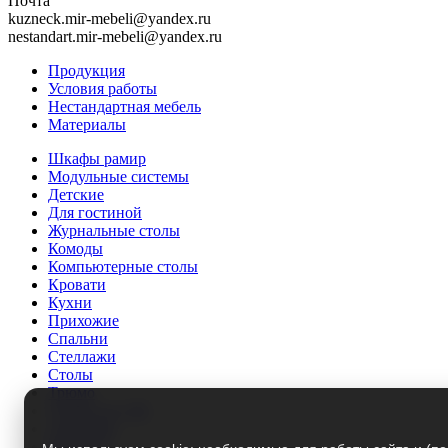
Почта
kuzneck.mir-mebeli@yandex.ru
nestandart.mir-mebeli@yandex.ru
Продукция
Условия работы
Нестандартная мебель
Материалы
Шкафы рамир
Модульные системы
Детские
Для гостиной
Журнальные столы
Комоды
Компьютерные столы
Кровати
Кухни
Прихожие
Спальни
Стеллажи
Столы
Трюмо
Тумбы под ТВ
Этажерки
Матрасы