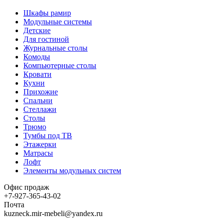
Шкафы рамир
Модульные системы
Детские
Для гостиной
Журнальные столы
Комоды
Компьютерные столы
Кровати
Кухни
Прихожие
Спальни
Стеллажи
Столы
Трюмо
Тумбы под ТВ
Этажерки
Матрасы
Лофт
Элементы модульных систем
Офис продаж
+7-927-365-43-02
Почта
kuzneck.mir-mebeli@yandex.ru