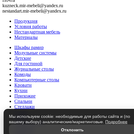
Почта
kuzneck.mir-mebeli@yandex.ru
nestandart.mir-mebeli@yandex.ru
Продукция
Условия работы
Нестандартная мебель
Материалы
Шкафы рамир
Модульные системы
Детские
Для гостиной
Журнальные столы
Комоды
Компьютерные столы
Кровати
Кухни
Прихожие
Спальни
Стеллажи
Столы
Мы используем cookie: необходимые для работы сайта и (по
Трюмо
вашему выбору) аналитические/маркетинговые.
Подробнее
Тумбы под ТВ
Этажерки
Отклонить
Матрасы