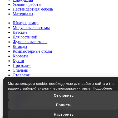
Условия работы
Нестандартная мебель
Материалы
Шкафы рамир
Модульные системы
Детские
Для гостиной
Журнальные столы
Комоды
Компьютерные столы
Кровати
Кухни
Прихожие
Спальни
Стеллажи
Столы
Мы используем cookie: необходимые для работы сайта и (по
Трюмо
вашему выбору) аналитические/маркетинговые.
Подробнее
Тумбы под ТВ
Этажерки
Отклонить
Матрасы
Лофт
Принять
Элементы модульных систем
Настроить
Все права защищены © 1999-2026
«Мир Мебели» г.Кузнецк