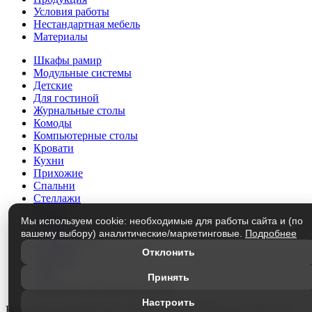
Условия работы
Нестандартная мебель
Материалы
Шкафы рамир
Модульные системы
Детские
Для гостиной
Журнальные столы
Комоды
Компьютерные столы
Кровати
Кухни
Прихожие
Спальни
Стеллажи
Столы
Мы используем cookie: необходимые для работы сайта и (по
Трюмо
вашему выбору) аналитические/маркетинговые.
Подробнее
Тумбы под ТВ
Этажерки
Отклонить
Матрасы
Лофт
Принять
Элементы модульных систем
Настроить
Все права защищены © 1999-2026
«Мир Мебели» г.Кузнецк