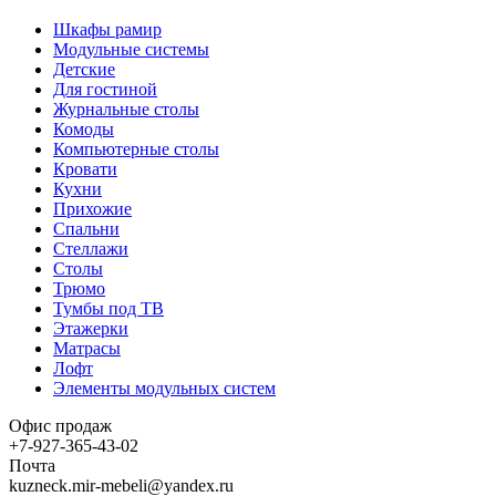
Шкафы рамир
Модульные системы
Детские
Для гостиной
Журнальные столы
Комоды
Компьютерные столы
Кровати
Кухни
Прихожие
Спальни
Стеллажи
Столы
Трюмо
Тумбы под ТВ
Этажерки
Матрасы
Лофт
Элементы модульных систем
Офис продаж
+7-927-365-43-02
Почта
kuzneck.mir-mebeli@yandex.ru