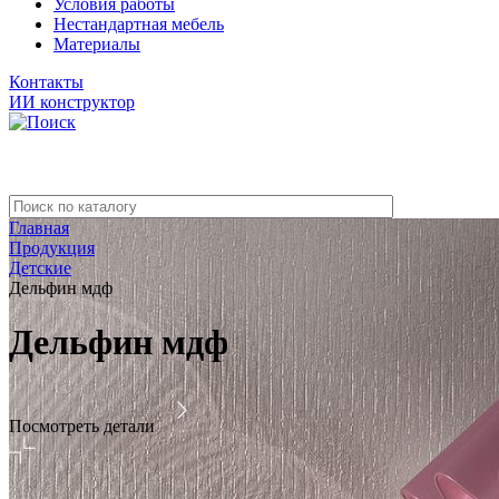
Условия работы
Нестандартная мебель
Материалы
Контакты
ИИ конструктор
Главная
Продукция
Детские
Дельфин мдф
Дельфин мдф
Посмотреть детали