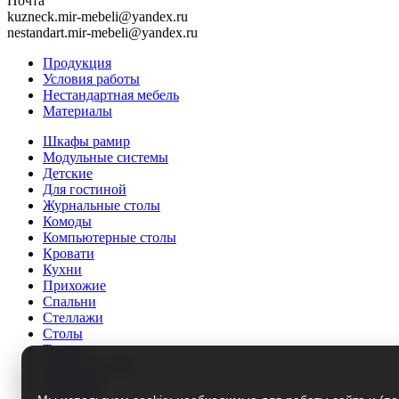
Почта
kuzneck.mir-mebeli@yandex.ru
nestandart.mir-mebeli@yandex.ru
Продукция
Условия работы
Нестандартная мебель
Материалы
Шкафы рамир
Модульные системы
Детские
Для гостиной
Журнальные столы
Комоды
Компьютерные столы
Кровати
Кухни
Прихожие
Спальни
Стеллажи
Столы
Трюмо
Тумбы под ТВ
Этажерки
Матрасы