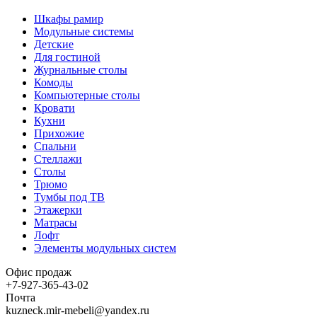
Шкафы рамир
Модульные системы
Детские
Для гостиной
Журнальные столы
Комоды
Компьютерные столы
Кровати
Кухни
Прихожие
Спальни
Стеллажи
Столы
Трюмо
Тумбы под ТВ
Этажерки
Матрасы
Лофт
Элементы модульных систем
Офис продаж
+7-927-365-43-02
Почта
kuzneck.mir-mebeli@yandex.ru