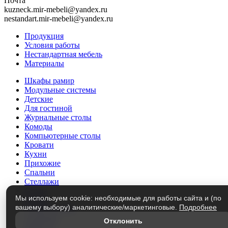
Почта
kuzneck.mir-mebeli@yandex.ru
nestandart.mir-mebeli@yandex.ru
Продукция
Условия работы
Нестандартная мебель
Материалы
Шкафы рамир
Модульные системы
Детские
Для гостиной
Журнальные столы
Комоды
Компьютерные столы
Кровати
Кухни
Прихожие
Спальни
Стеллажи
Столы
Мы используем cookie: необходимые для работы сайта и (по
Трюмо
вашему выбору) аналитические/маркетинговые.
Подробнее
Тумбы под ТВ
Этажерки
Отклонить
Матрасы