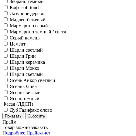
Зебрано темный
Кофе soft-touch
Лазурное дерево
Мадлен бежевый
Мармарино серый
Мармарино темный / светл.
Серый камень
Цемент
Шарли светлый
Шарли Грин
Шарли керамика
Шарли Мокко
Шарли светлый
Ясень Анкор светлый
Ясень Олива
Ясень светлый
Ясень темный
Фасад (ЛДСП)
Дуб Галифакс олово
Прайм
Товар можно заказать
Подробнее
Прайс-лист