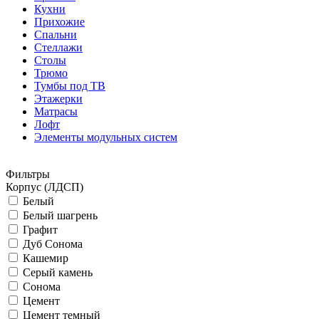
Кухни
Прихожие
Спальни
Стеллажи
Столы
Трюмо
Тумбы под ТВ
Этажерки
Матрасы
Лофт
Элементы модульных систем
Фильтры
Корпус (ЛДСП)
Белый
Белый шагрень
Графит
Дуб Сонома
Кашемир
Серый камень
Сонома
Цемент
Цемент темный