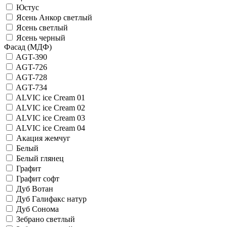
Юстус
Ясень Анкор светлый
Ясень светлый
Ясень черный
Фасад (МДФ)
AGT-390
AGT-726
AGT-728
AGT-734
ALVIC iсе Cream 01
ALVIC iсе Cream 02
ALVIC iсе Cream 03
ALVIC iсе Cream 04
Акация жемчуг
Белый
Белый глянец
Графит
Графит софт
Дуб Вотан
Дуб Галифакс натур
Дуб Сонома
Зебрано светлый