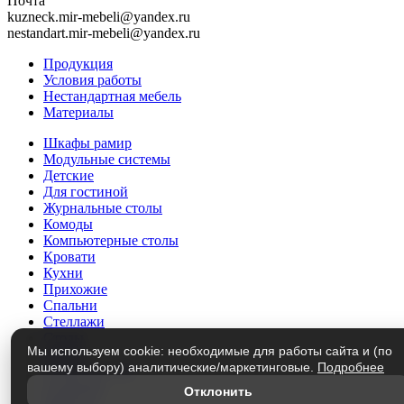
Почта
kuzneck.mir-mebeli@yandex.ru
nestandart.mir-mebeli@yandex.ru
Продукция
Условия работы
Нестандартная мебель
Материалы
Шкафы рамир
Модульные системы
Детские
Для гостиной
Журнальные столы
Комоды
Компьютерные столы
Кровати
Кухни
Прихожие
Спальни
Стеллажи
Столы
Мы используем cookie: необходимые для работы сайта и (по
Трюмо
вашему выбору) аналитические/маркетинговые.
Подробнее
Тумбы под ТВ
Этажерки
Отклонить
Матрасы