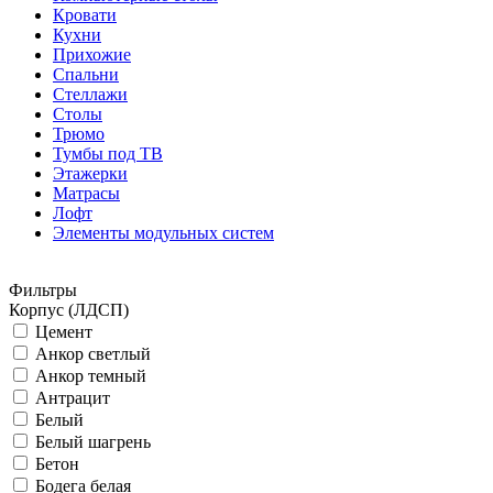
Кровати
Кухни
Прихожие
Спальни
Стеллажи
Столы
Трюмо
Тумбы под ТВ
Этажерки
Матрасы
Лофт
Элементы модульных систем
Фильтры
Корпус (ЛДСП)
Цемент
Анкор светлый
Анкор темный
Антрацит
Белый
Белый шагрень
Бетон
Бодега белая