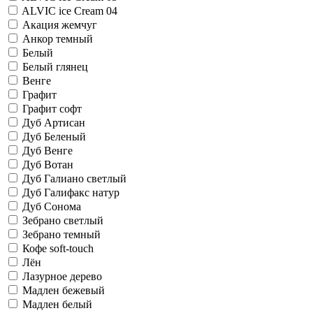
ALVIC iсе Cream 04
Акация жемчуг
Анкор темный
Белый
Белый глянец
Венге
Графит
Графит софт
Дуб Артисан
Дуб Беленый
Дуб Венге
Дуб Вотан
Дуб Галиано светлый
Дуб Галифакс натур
Дуб Сонома
Зебрано светлый
Зебрано темный
Кофе soft-touch
Лён
Лазурное дерево
Мадлен бежевый
Мадлен белый