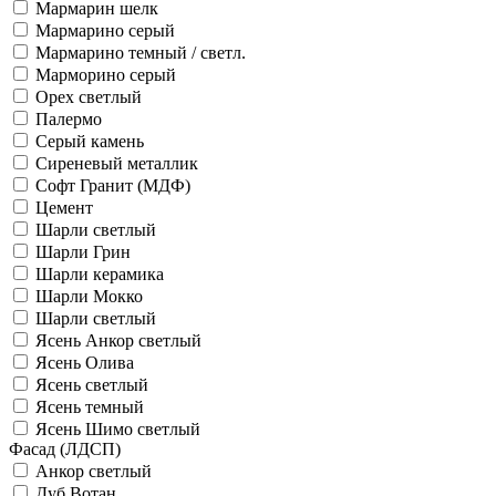
Мармарин шелк
Мармарино серый
Мармарино темный / светл.
Марморино серый
Орех светлый
Палермо
Серый камень
Сиреневый металлик
Софт Гранит (МДФ)
Цемент
Шарли светлый
Шарли Грин
Шарли керамика
Шарли Мокко
Шарли светлый
Ясень Анкор светлый
Ясень Олива
Ясень светлый
Ясень темный
Ясень Шимо светлый
Фасад (ЛДСП)
Анкор светлый
Дуб Вотан