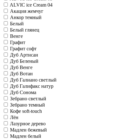
ALVIC iсе Cream 04
Акация жемчуг
Анкор темный
Белый
Белый глянец
Венге
Графит
Графит софт
Дуб Артисан
Дуб Беленый
Дуб Венге
Дуб Вотан
Дуб Галиано светлый
Дуб Галифакс натур
Дуб Сонома
Зебрано светлый
Зебрано темный
Кофе soft-touch
Лён
Лазурное дерево
Мадлен бежевый
Мадлен белый