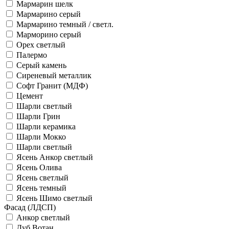
Мармарин шелк
Мармарино серый
Мармарино темный / светл.
Марморино серый
Орех светлый
Палермо
Серый камень
Сиреневый металлик
Софт Гранит (МДФ)
Цемент
Шарли светлый
Шарли Грин
Шарли керамика
Шарли Мокко
Шарли светлый
Ясень Анкор светлый
Ясень Олива
Ясень светлый
Ясень темный
Ясень Шимо светлый
Фасад (ЛДСП)
Анкор светлый
Дуб Вотан