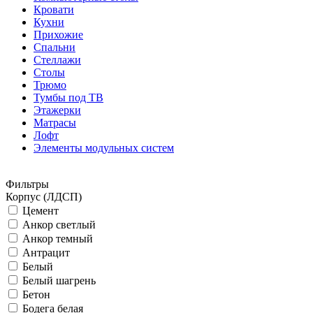
Кровати
Кухни
Прихожие
Спальни
Стеллажи
Столы
Трюмо
Тумбы под ТВ
Этажерки
Матрасы
Лофт
Элементы модульных систем
Фильтры
Корпус (ЛДСП)
Цемент
Анкор светлый
Анкор темный
Антрацит
Белый
Белый шагрень
Бетон
Бодега белая